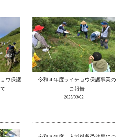
チョウ保護
令和４年度ライチョウ保護事業の
いて
ご報告
2023/03/02
令和３年度 入域料収受結果につ