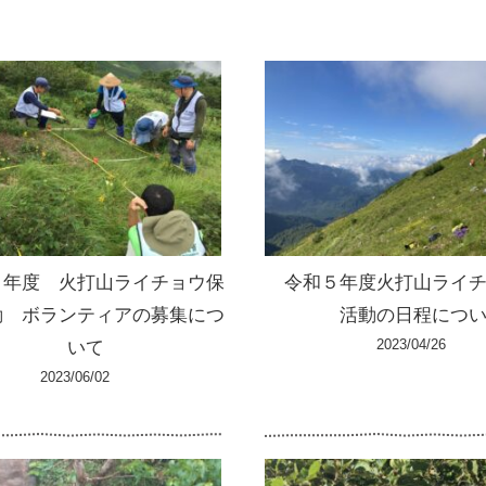
５年度 火打山ライチョウ保
令和５年度火打山ライ
動 ボランティアの募集につ
活動の日程につ
2023/04/26
いて
2023/06/02