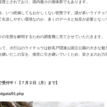
程度とされており、国内最小の個体群でもあります。
合、いつ絶滅してもおかしくない状態です。謎が多いライチョ
て生息しやすい環境なのか、多くのデータと知見が必要となっ
ウの生態を解明するための調査費に充てさせていただきます。
って、火打山のライチョウは妙高戸隠連山国立公園の大きな魅
け継いだこの宝を、後世に引き継いでいくため、皆さまのお力
で受付中！【７月２日（月）まで】
niigata/01.php