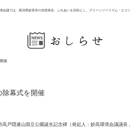
境会議では、新潟県妙高市の自然保全、ふれあいを目的とし、グリーンツーリズム・エコ
開催
の除幕式を開催
妙高戸隠連山国立公園誕生記念碑（発起人：妙高環境会議議長 