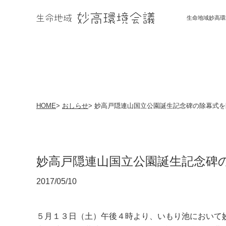
生命地域妙高環
HOME
>
おしらせ
>
妙高戸隠連山国立公園誕生記念碑の除幕式を
妙高戸隠連山国立公園誕生記念碑
2017/05/10
５月１３日（土）午後４時より、いもり池において