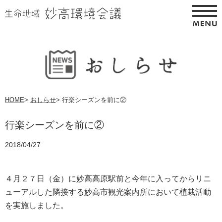
HOME
>
おしらせ
>
行楽シーズンを前に②
行楽シーズンを前に②
2018/04/27
４月２７日（金）に妙高高原駅前と今年に入ってからリニ
ューアルした隣接する妙高市観光案内所において植栽活動
を実施しました。