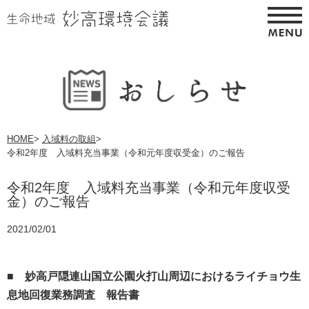
HOME
>
入域料の取組
>
令和2年度 入域料充当事業（令和元年度収受金）のご報告
令和2年度 入域料充当事業（令和元年度収受
金）のご報告
2021/02/01
■
妙高戸隠連山国立公園火打山周辺におけるライチョウ生
息地回復業務調査 報告書